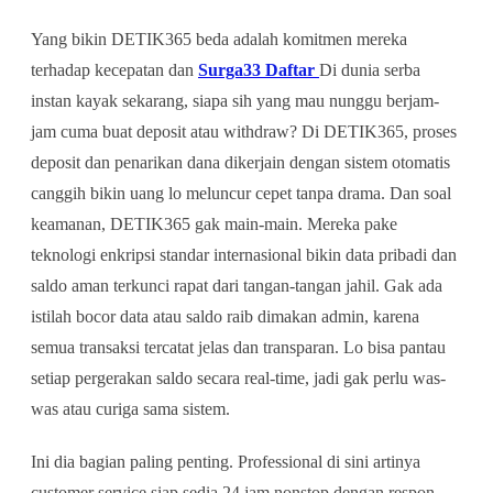
Yang bikin DETIK365 beda adalah komitmen mereka
terhadap kecepatan dan
Surga33 Daftar
Di dunia serba
instan kayak sekarang, siapa sih yang mau nunggu berjam-
jam cuma buat deposit atau withdraw? Di DETIK365, proses
deposit dan penarikan dana dikerjain dengan sistem otomatis
canggih bikin uang lo meluncur cepet tanpa drama. Dan soal
keamanan, DETIK365 gak main-main. Mereka pake
teknologi enkripsi standar internasional bikin data pribadi dan
saldo aman terkunci rapat dari tangan-tangan jahil. Gak ada
istilah bocor data atau saldo raib dimakan admin, karena
semua transaksi tercatat jelas dan transparan. Lo bisa pantau
setiap pergerakan saldo secara real-time, jadi gak perlu was-
was atau curiga sama sistem.
Ini dia bagian paling penting. Professional di sini artinya
customer service siap sedia 24 jam nonstop dengan respon