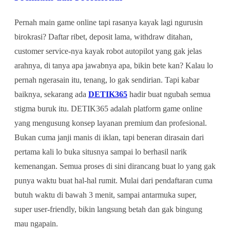
Pernah main game online tapi rasanya kayak lagi ngurusin
birokrasi? Daftar ribet, deposit lama, withdraw ditahan,
customer service-nya kayak robot autopilot yang gak jelas
arahnya, di tanya apa jawabnya apa, bikin bete kan? Kalau lo
pernah ngerasain itu, tenang, lo gak sendirian. Tapi kabar
baiknya, sekarang ada
DETIK365
hadir buat ngubah semua
stigma buruk itu. DETIK365 adalah platform game online
yang mengusung konsep layanan premium dan profesional.
Bukan cuma janji manis di iklan, tapi beneran dirasain dari
pertama kali lo buka situsnya sampai lo berhasil narik
kemenangan. Semua proses di sini dirancang buat lo yang gak
punya waktu buat hal-hal rumit. Mulai dari pendaftaran cuma
butuh waktu di bawah 3 menit, sampai antarmuka super,
super user-friendly, bikin langsung betah dan gak bingung
mau ngapain.