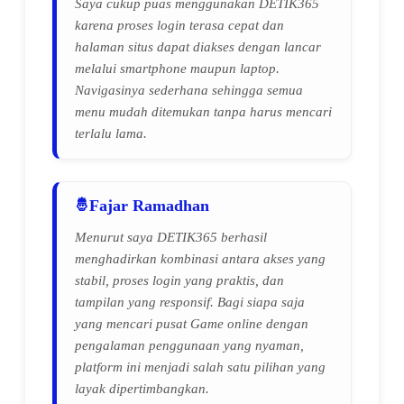
Saya cukup puas menggunakan DETIK365
karena proses login terasa cepat dan
halaman situs dapat diakses dengan lancar
melalui smartphone maupun laptop.
Navigasinya sederhana sehingga semua
menu mudah ditemukan tanpa harus mencari
terlalu lama.
Fajar Ramadhan
Menurut saya DETIK365 berhasil
menghadirkan kombinasi antara akses yang
stabil, proses login yang praktis, dan
tampilan yang responsif. Bagi siapa saja
yang mencari pusat Game online dengan
pengalaman penggunaan yang nyaman,
platform ini menjadi salah satu pilihan yang
layak dipertimbangkan.