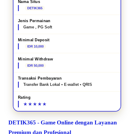
Nama Situs
DETIK365
Jenis Permainan
Game , PG Soft
Minimal Deposit
IDR 10,000
Minimal Withdraw
IDR 50,000
Transaksi Pembayaran
Transfer Bank Lokal • E-wallet • QRIS
Rating
DETIK365 - Game Online dengan Layanan
Premium dan Profesional