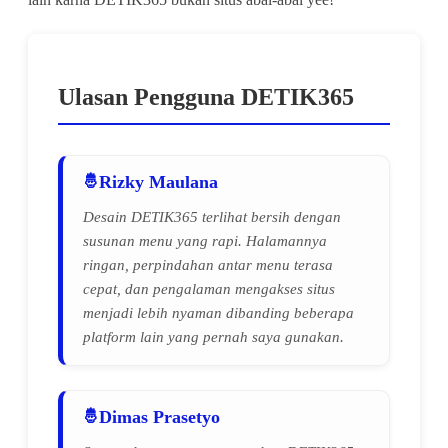
Ulasan Pengguna DETIK365
Rizky Maulana
Desain DETIK365 terlihat bersih dengan
susunan menu yang rapi. Halamannya
ringan, perpindahan antar menu terasa
cepat, dan pengalaman mengakses situs
menjadi lebih nyaman dibanding beberapa
platform lain yang pernah saya gunakan.
Dimas Prasetyo