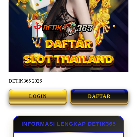
DETIK365 2026
LOGIN
DAFTAR
INFORMASI LENGKAP DETIK365