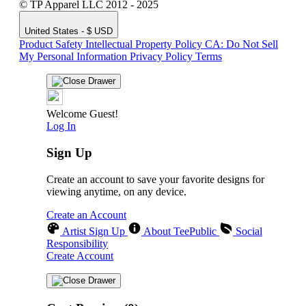
© TP Apparel LLC 2012 - 2025
United States - $ USD
Product Safety
Intellectual Property Policy
CA: Do Not Sell
My Personal Information
Privacy Policy
Terms
Welcome Guest!
Log In
Sign Up
Create an account to save your favorite designs for
viewing anytime, on any device.
Create an Account
Artist Sign Up
About TeePublic
Social
Responsibility
Create Account