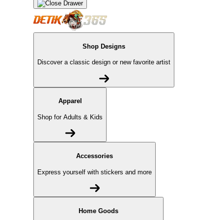
Shop Designs
Discover a classic design or new favorite artist
Apparel
Shop for Adults & Kids
Accessories
Express yourself with stickers and more
Home Goods